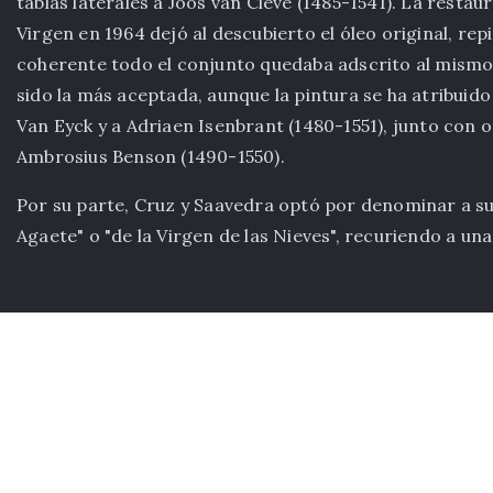
tablas laterales a Joos van Cleve (1485-1541). La restaur
Virgen en 1964 dejó al descubierto el óleo original, re
coherente todo el conjunto quedaba adscrito al mismo 
sido la más aceptada, aunque la pintura se ha atribuid
Van Eyck y a Adriaen Isenbrant (1480-1551), junto con 
Ambrosius Benson (1490-1550).
Por su parte, Cruz y Saavedra optó por denominar a su
Agaete" o "de la Virgen de las Nieves", recuriendo a un