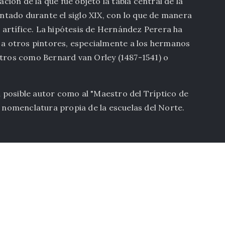
ación de la que fue objeto la tabla central de la
pintado durante el siglo XIX, con lo que de manera
artífice. La hipótesis de Hernández Perera ha
o a otros pintores, especialmente a los hermanos
otros como Bernard van Orley (1487-1541) o
 posible autor como al "Maestro del Tríptico de
a nomenclatura propia de la escuelas del Norte.