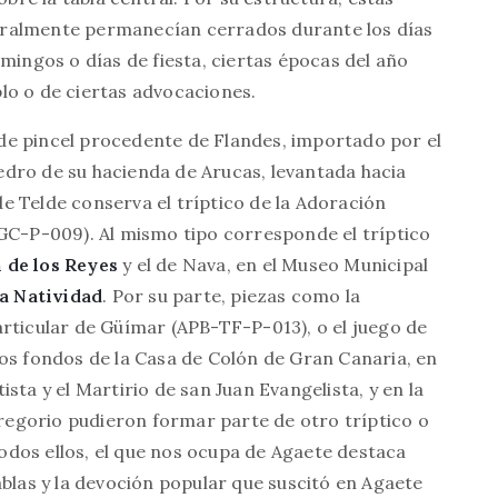
eralmente permanecían cerrados durante los días
mingos o días de fiesta, ciertas épocas del año
mplo o de ciertas advocaciones.
de pincel procedente de Flandes, importado por el
dro de su hacienda de Arucas, levantada hacia
 de Telde conserva el tríptico de la Adoración
-GC-P-009). Al mismo tipo corresponde el tríptico
 de los Reyes
y el de Nava, en el Museo Municipal
la Natividad
. Por su parte, piezas como la
rticular de Güímar (APB-TF-P-013), o el juego de
los fondos de la Casa de Colón de Gran Canaria, en
sta y el Martirio de san Juan Evangelista, y en la
 Gregorio pudieron formar parte de otro tríptico o
dos ellos, el que nos ocupa de Agaete destaca
ablas y la devoción popular que suscitó en Agaete