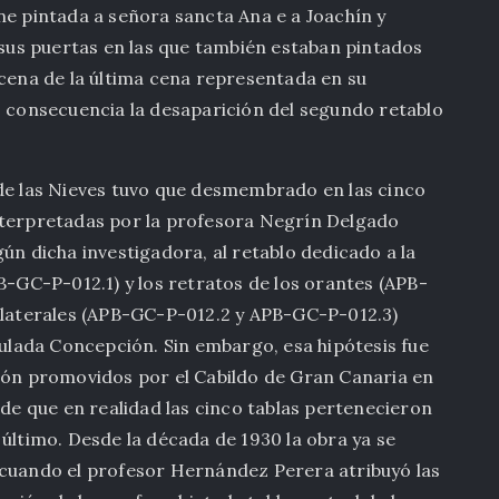
ne pintada a señora sancta Ana e a Joachín y
us puertas en las que también estaban pintados
scena de la última cena representada en su
o consecuencia la desaparición del segundo retablo
 de las Nieves tuvo que desmembrado en las cinco
nterpretadas por la profesora Negrín Delgado
ún dicha investigadora, al retablo dedicado a la
B-GC-P-012.1) y los retratos de los orantes (APB-
s laterales (APB-GC-P-012.2 y APB-GC-P-012.3)
culada Concepción. Sin embargo, esa hipótesis fue
ción promovidos por el Cabildo de Gran Canaria en
 de que en realidad las cinco tablas pertenecieron
 último. Desde la década de 1930 la obra ya se
 cuando el profesor Hernández Perera atribuyó las