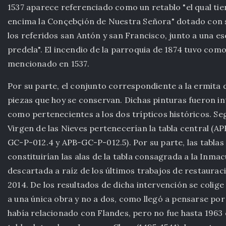
1537 aparece referenciado como un retablo "el qual tie
encima la Conçebçión de Nuestra Señora" dotado con s
los referidos san Antón y san Francisco, junto a una e
predela". El incendio de la parroquia de 1874 tuvo com
mencionado en 1537.
Por su parte, el conjunto correspondiente a la ermita
piezas que hoy se conservan. Dichas pinturas fueron i
como pertenecientes a los dos trípticos históricos. Seg
Virgen de las Nieves pertenecerían la tabla central (AP
GC-P-012.4 y APB-GC-P-012.5). Por su parte, las tabla
constituirían las alas de la tabla consagrada a la Inma
descartada a raíz de los últimos trabajos de restaura
2014. De los resultados de dicha intervención se colige
a una única obra y no a dos, como llegó a pensarse por
había relacionado con Flandes, pero no fue hasta 1963