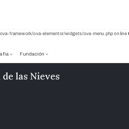
s/ova-framework/ova-elementor/widgets/ova-menu.php on line
afía
Fundación
 de las Nieves