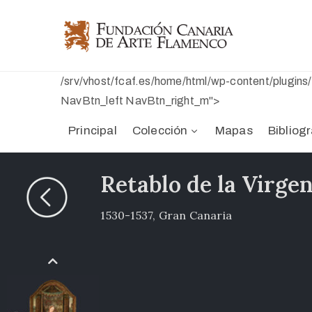
/srv/vhost/fcaf.es/home/html/wp-content/plugin
NavBtn_left NavBtn_right_m">
Principal
Colección
Mapas
Bibliogr
Retablo de la Virgen
1530-1537, Gran Canaria