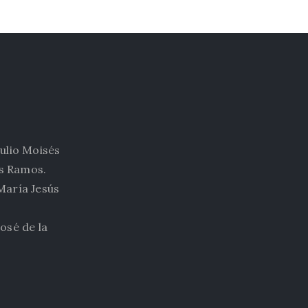
Julio Moisés
os Ramos.
 María Jesús
José de la