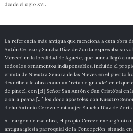
desde el siglo XVI.
La referencia más antigua que menciona a esta obra d
Antón Cerezo y Sancha Díaz de Zorita expresaba su vol
Merced en la localidad de Agaete, que nunca llegó a ma
todos los ornamentos indispensables, incluido el propio 
ermita de Nuestra Señora de las Nieves en el puerto 
describe a la obra como un "retablo grande" en el que 
de pincel, con [el] Señor San Antón e San Cristóbal en l
e en la peana [...] los doce apóstoles con Nuestro Seño
dicho Antonio Cerezo e mi mujer Sancha Díaz de Zorita
Al margen de esa obra, el propio Cerezo encargó otro r
antigua iglesia parroquial de la Concepción, situada en