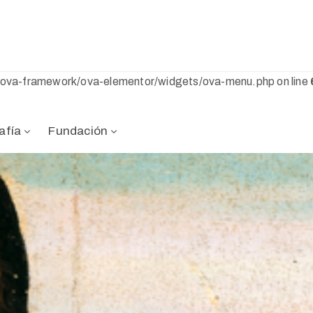
s/ova-framework/ova-elementor/widgets/ova-menu.php on line
afía
Fundación