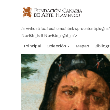
/srv/vhost/fcaf.es/home/html/wp-content/plugin
NavBtn_left NavBtn_right_m">
Principal
Colección
Mapas
Bibliogr