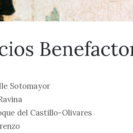
cios Benefacto
lle Sotomayor
Ravina
oque del Castillo-Olivares
renzo