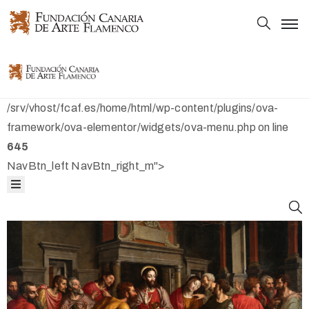
Principal
Principal
Colección
Colección
/srv/vhost/fcaf.es/home/html/wp-content/plugins/ova-
Mapas
framework/ova-elementor/widgets/ova-menu.php on line
645
Bibliografía
Mapas
NavBtn_left NavBtn_right_m">
Fundación
Bibliografía
Fundación