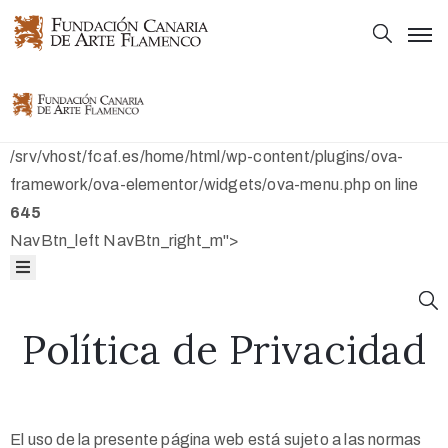
Principal
Principal
Colección
Colección
/srv/vhost/fcaf.es/home/html/wp-content/plugins/ova-
Mapas
framework/ova-elementor/widgets/ova-menu.php on line
645
Bibliografía
Mapas
NavBtn_left NavBtn_right_m">
Fundación
Bibliografía
Política de Privacidad
Fundación
El uso de la presente página web está sujeto a las normas