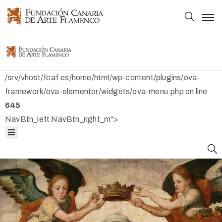
Principal
Principal
Colección
Colección
/srv/vhost/fcaf.es/home/html/wp-content/plugins/ova-
Mapas
framework/ova-elementor/widgets/ova-menu.php on line
645
Bibliografía
Mapas
NavBtn_left NavBtn_right_m">
Fundación
Bibliografía
Fundación