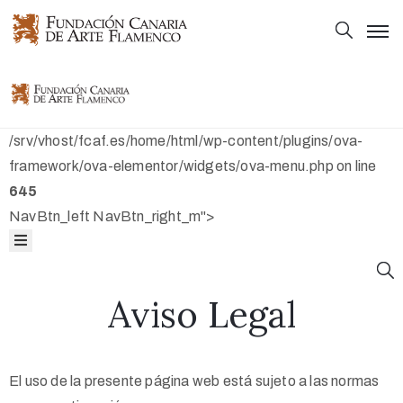
Principal
Principal
Colección
Colección
/srv/vhost/fcaf.es/home/html/wp-content/plugins/ova-
Mapas
framework/ova-elementor/widgets/ova-menu.php on line
645
Bibliografía
Mapas
NavBtn_left NavBtn_right_m">
Fundación
Bibliografía
Aviso Legal
Fundación
El uso de la presente página web está sujeto a las normas