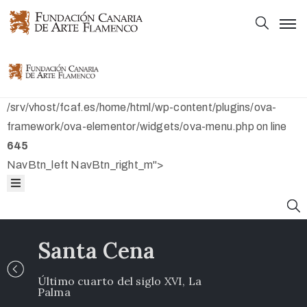
Principal
Principal
Colección
Colección
/srv/vhost/fcaf.es/home/html/wp-content/plugins/ova-
Mapas
framework/ova-elementor/widgets/ova-menu.php on line
645
Bibliografía
Mapas
NavBtn_left NavBtn_right_m">
Fundación
Bibliografía
Fundación
Santa Cena
Último cuarto del siglo XVI, La
Palma