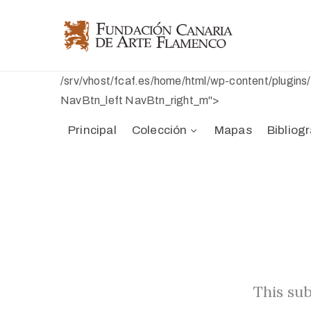
/srv/vhost/fcaf.es/home/html/wp-content/plugin
NavBtn_left NavBtn_right_m">
Principal
Colección
Mapas
Bibliogr
This sub