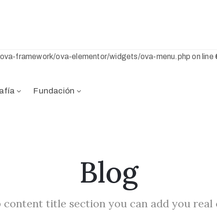
s/ova-framework/ova-elementor/widgets/ova-menu.php on line
afía
Fundación
Blog
 content title section you can add you real