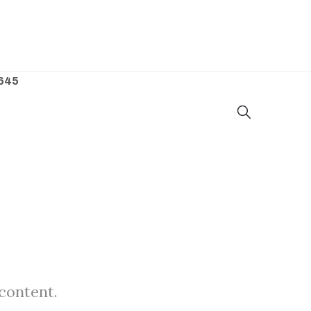
645
 content.