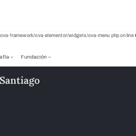
s/ova-framework/ova-elementor/widgets/ova-menu.php on line
afía
Fundación
 Santiago