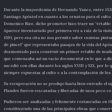
Durante la mayordomía de Hernando Yanez, entre 1538 y
Santiago Apóstol en cuanto a los ornatos para el cult
Domenico Rizo, dicho promotor hizo traer un “retablo d
Aparece inventariado por primera vez a raíz de la vis
1591, pero esa cita no nos permite saber cuántas pintu
de pincel” que representaba pasajes de la vida del Apóst
desmontado para construir un primer retablo de madera
que comenzaba así un vacío documental en lo que a dic
sucedió con ellas durante los siglos XVIII y XIX, por lo
siempre expuestas al culto o a la contemplación de los f
Su recuperación no se produjo hasta bien entrado el si
Flandes fueron rescatadas y liberadas de usos poco co
Pudieron ser analizadas y felizmente restauradas en 19
constituyendo una de las principales obras que conserva