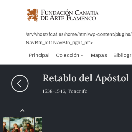
/srv/vhost/fcaf.es/home/html/wp-content/plugin
NavBtn_left NavBtn_right_m">
Principal
Colección
Mapas
Bibliogr
Retablo del Apóstol
1538-1546, Tenerife