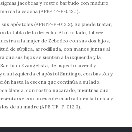
insignias jacobeas y rostro barbudo con maduro
enmarca la escena (APB-TF-P-012.1).
e sus apóstoles (APBTF-P-012.2). Se puede tratar,
 la tabla de la derecha. Al otro lado, tal vez
uestra a la mujer de Zebedeo con sus dos hijos,
tud de súplica, arrodillada, con manos juntas al
 que sus hijos se sienten a la izquierda y la
 San Juan Evangelista, de aspecto juvenil y
 a su izquierda el apóstol Santiago, con bastón y
nción hasta la escena que continúa a su lado.
toca blanca, con rostro nacarado, mientras que
resentarse con un escote cuadrado en la túnica y
a los de su madre (APB-TF-P-012.3).