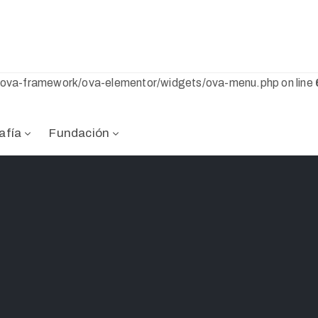
s/ova-framework/ova-elementor/widgets/ova-menu.php on line
afía
Fundación