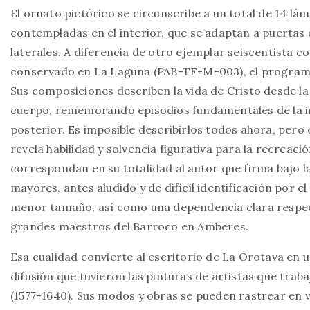
El ornato pictórico se circunscribe a un total de 14 lá
contempladas en el interior, que se adaptan a puertas d
laterales. A diferencia de otro ejemplar seiscentista c
conservado en La Laguna (PAB-TF-M-003), el programa d
Sus composiciones describen la vida de Cristo desde la
cuerpo, rememorando episodios fundamentales de la infa
posterior. Es imposible describirlos todos ahora, pero 
revela habilidad y solvencia figurativa para la recreac
correspondan en su totalidad al autor que firma bajo las
mayores, antes aludido y de difícil identificación por 
menor tamaño, así como una dependencia clara respec
grandes maestros del Barroco en Amberes.
Esa cualidad convierte al escritorio de La Orotava en 
difusión que tuvieron las pinturas de artistas que tra
(1577-1640). Sus modos y obras se pueden rastrear en v