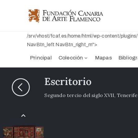
/srv/vhost/fcaf.es/home/html/wp-content/plugin
NavBtn_left NavBtn_right_m">
Principal
Colección
Mapas
Bibliogr
Escritorio
Segundo tercio del siglo XVII, Tenerife