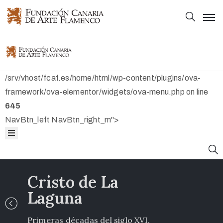
Principal
Principal
Colección
Colección
/srv/vhost/fcaf.es/home/html/wp-content/plugins/ova-
Mapas
framework/ova-elementor/widgets/ova-menu.php on line
645
Bibliografía
Mapas
NavBtn_left NavBtn_right_m">
Fundación
Bibliografía
Fundación
Cristo de La
Laguna
Primeras décadas del siglo XVI,