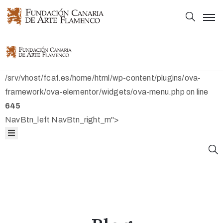
Principal
Principal
Colección
Colección
/srv/vhost/fcaf.es/home/html/wp-content/plugins/ova-
Mapas
framework/ova-elementor/widgets/ova-menu.php on line
645
Bibliografía
Mapas
NavBtn_left NavBtn_right_m">
Fundación
Bibliografía
Fundación